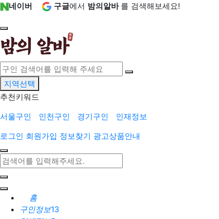
네이버
구글
에서
밤의알바
를 검색해보세요!
지역선택
추천키워드
서울구인
인천구인
경기구인
인재정보
로그인
회원가입
정보찾기
광고상품안내
홈
구인정보
13