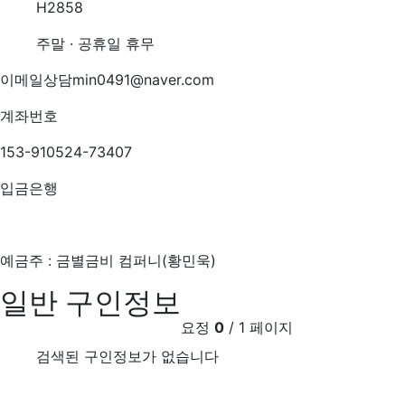
H2858
주말 · 공휴일 휴무
이메일상담
min0491@naver.com
계좌번호
153-910524-73407
입금은행
예금주 : 금별금비 컴퍼니(황민욱)
일반 구인정보
요정
0
/ 1 페이지
검색된 구인정보가 없습니다