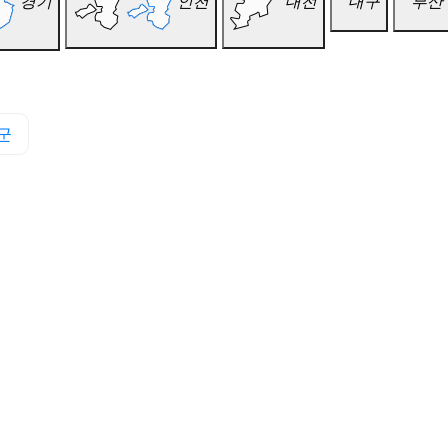
경기
인천
대전
대구
부산
군