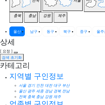
전국
서울
충북
충남
강원
제주
울산
남구
동구
북구
중구
울주
상세
[ 요정 ]
검색 초기화
카테고리
지역별 구인정보
서울
경기
인천
대전
대구
부산
울산
광주
세종
경남
경북
전남
전북
충북
충남
강원
제주
업종별 구인정보