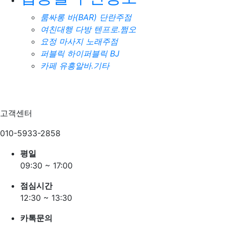
룸싸롱
바(BAR)
단란주점
여친대행
다방
텐프로.쩜오
요정
마사지
노래주점
퍼블릭
하이퍼블릭
BJ
카페
유흥알바.기타
고객센터
010-5933-2858
평일
09:30 ~ 17:00
점심시간
12:30 ~ 13:30
카톡문의