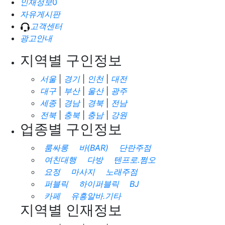
인재정보
0
자유게시판
고객센터
광고안내
지역별 구인정보
서울
|
경기
|
인천
|
대전
대구
|
부산
|
울산
|
광주
세종
|
경남
|
경북
|
전남
전북
|
충북
|
충남
|
강원
업종별 구인정보
룸싸롱
바(BAR)
단란주점
여친대행
다방
텐프로.쩜오
요정
마사지
노래주점
퍼블릭
하이퍼블릭
BJ
카페
유흥알바.기타
지역별 인재정보