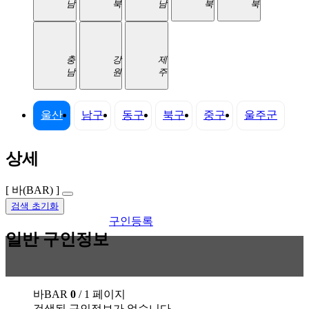
남
북
남
북
북
충
강
제
남
원
주
울산
남구
동구
북구
중구
울주군
상세
[ 바(BAR) ]
검색 초기화
구인등록
일반 구인정보
바BAR
0
/ 1 페이지
검색된 구인정보가 없습니다