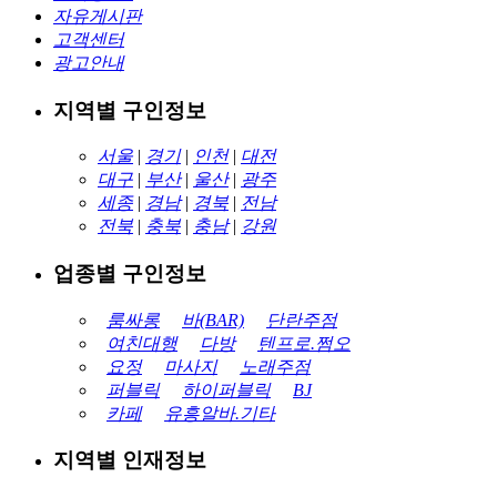
자유게시판
고객센터
광고안내
지역별 구인정보
서울
|
경기
|
인천
|
대전
대구
|
부산
|
울산
|
광주
세종
|
경남
|
경북
|
전남
전북
|
충북
|
충남
|
강원
업종별 구인정보
룸싸롱
바(BAR)
단란주점
여친대행
다방
텐프로.쩜오
요정
마사지
노래주점
퍼블릭
하이퍼블릭
BJ
카페
유흥알바.기타
지역별 인재정보