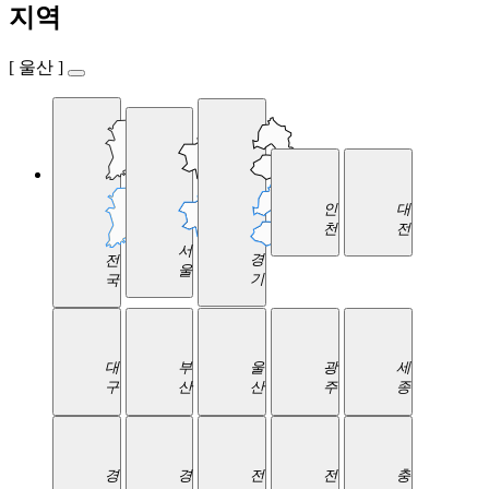
지역
[ 울산 ]
인
대
천
전
서
경
전
울
기
국
대
부
울
광
세
구
산
산
주
종
경
경
전
전
충