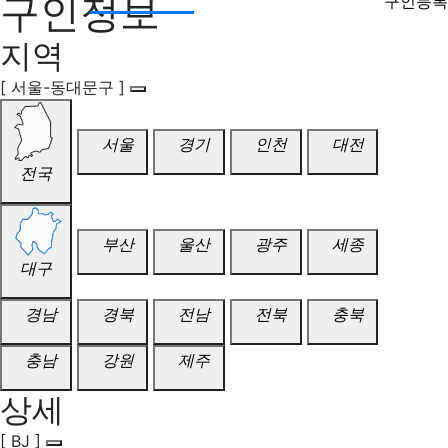
구인정보
구인등록
지역
[ 서울-동대문구 ]
서울
경기
인천
대전
전국
부산
울산
광주
세종
대구
경남
경북
전남
전북
충북
충남
강원
제주
상세
[ BJ ]