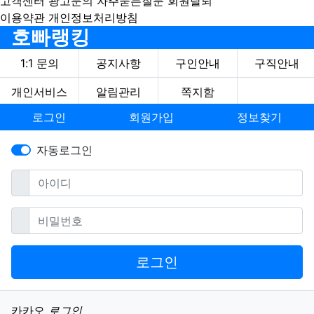
고객센터
광고문의
자주묻는질문
회원탈퇴
이용약관
개인정보처리방침
호빠랭킹
1:1 문의
공지사항
구인안내
구직안내
개인서비스
알림관리
쪽지함
로그인
회원가입
정보찾기
자동로그인
필수
아이디
필수
비밀번호
로그인
소셜계정으로 로그인
카카오
로그인