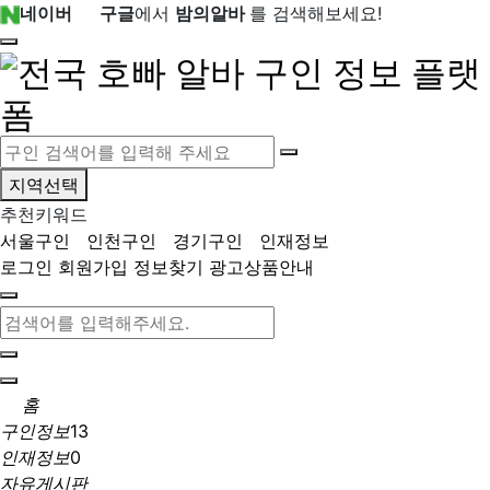
네이버
구글
에서
밤의알바
를 검색해보세요!
지역선택
추천키워드
서울구인
인천구인
경기구인
인재정보
로그인
회원가입
정보찾기
광고상품안내
홈
구인정보
13
인재정보
0
자유게시판