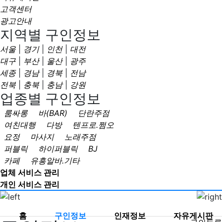
고객센터
광고안내
지역별 구인정보
서울
|
경기
|
인천
|
대전
대구
|
부산
|
울산
|
광주
세종
|
경남
|
경북
|
전남
전북
|
충북
|
충남
|
강원
업종별 구인정보
룸싸롱
바(BAR)
단란주점
여친대행
다방
텐프로.쩜오
요정
마사지
노래주점
퍼블릭
하이퍼블릭
BJ
카페
유흥알바.기타
업체 서비스 관리
개인 서비스 관리
홈
구인정보
인재정보
자유게시판