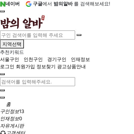
네이버
구글
에서
밤의알바
를 검색해보세요!
지역선택
추천키워드
서울구인
인천구인
경기구인
인재정보
로그인
회원가입
정보찾기
광고상품안내
홈
구인정보
13
인재정보
0
자유게시판
고객센터