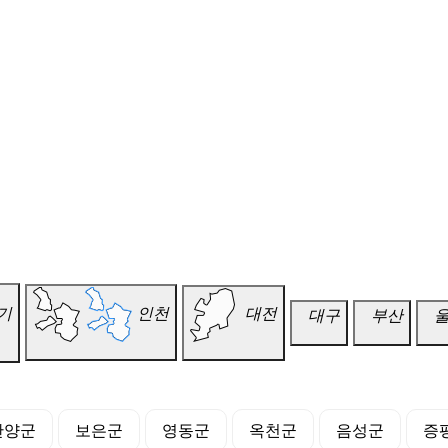
기
인천
대전
대구
부산
단양군
보은군
영동군
옥천군
음성군
증