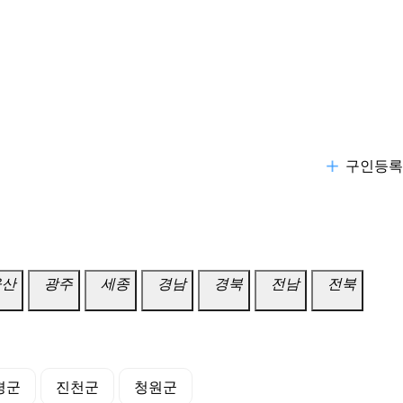
구인등록
울산
광주
세종
경남
경북
전남
전북
평군
진천군
청원군