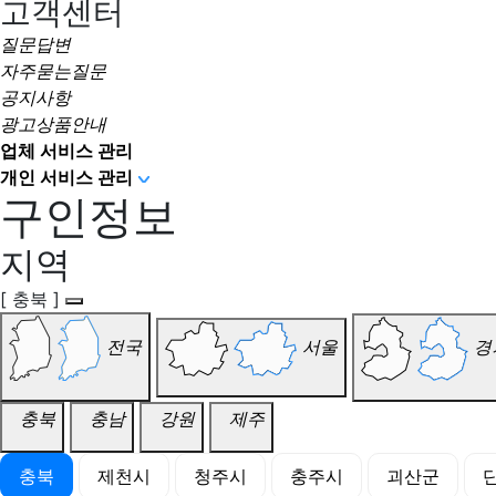
고객센터
질문답변
자주묻는질문
공지사항
광고상품안내
업체 서비스 관리
개인 서비스 관리
구인정보
지역
[ 충북 ]
전국
서울
경
충북
충남
강원
제주
충북
제천시
청주시
충주시
괴산군