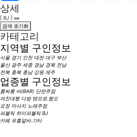
상세
[ BJ ]
검색 초기화
카테고리
지역별 구인정보
서울
경기
인천
대전
대구
부산
울산
광주
세종
경남
경북
전남
전북
충북
충남
강원
제주
업종별 구인정보
룸싸롱
바(BAR)
단란주점
여친대행
다방
텐프로.쩜오
요정
마사지
노래주점
퍼블릭
하이퍼블릭
BJ
카페
유흥알바.기타