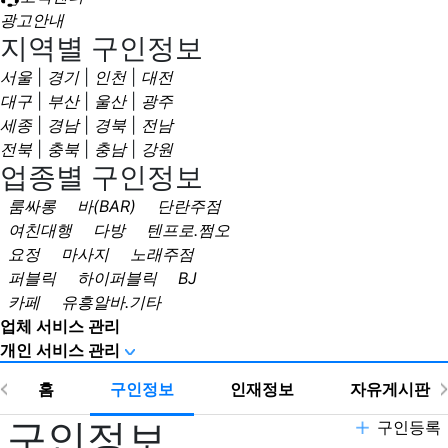
광고안내
지역별 구인정보
서울
|
경기
|
인천
|
대전
대구
|
부산
|
울산
|
광주
세종
|
경남
|
경북
|
전남
전북
|
충북
|
충남
|
강원
업종별 구인정보
룸싸롱
바(BAR)
단란주점
여친대행
다방
텐프로.쩜오
요정
마사지
노래주점
퍼블릭
하이퍼블릭
BJ
카페
유흥알바.기타
업체 서비스 관리
개인 서비스 관리
홈
구인정보
인재정보
자유게시판
구인정보
구인등록