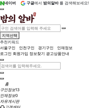
네이버
구글
에서
밤의알바
를 검색해보세요!
지역선택
추천키워드
서울구인
인천구인
경기구인
인재정보
로그인
회원가입
정보찾기
광고상품안내
홈
구인정보
13
인재정보
0
자유게시판
고객센터