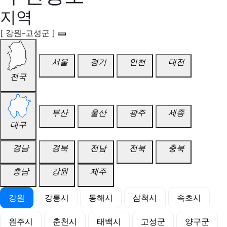
지역
[ 강원-고성군 ]
서울
경기
인천
대전
전국
부산
울산
광주
세종
대구
경남
경북
전남
전북
충북
충남
강원
제주
강원
강릉시
동해시
삼척시
속초시
원주시
춘천시
태백시
고성군
양구군