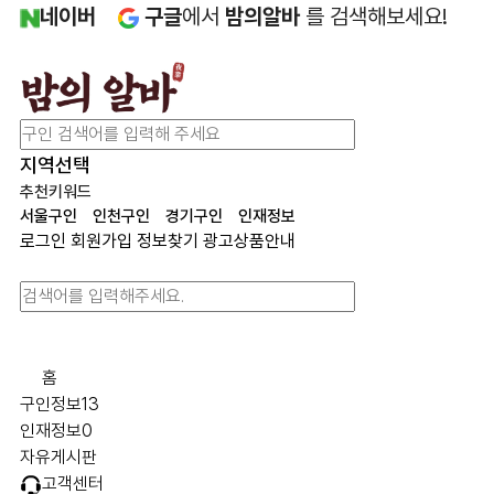
네이버
구글
에서
밤의알바
를 검색해보세요!
지역선택
추천키워드
서울구인
인천구인
경기구인
인재정보
로그인
회원가입
정보찾기
광고상품안내
홈
구인정보
13
인재정보
0
자유게시판
고객센터