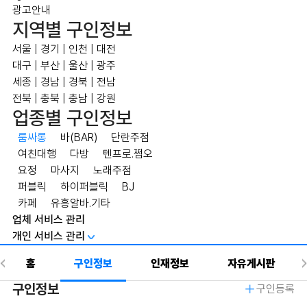
광고안내
지역별 구인정보
서울
|
경기
|
인천
|
대전
대구
|
부산
|
울산
|
광주
세종
|
경남
|
경북
|
전남
전북
|
충북
|
충남
|
강원
업종별 구인정보
룸싸롱
바(BAR)
단란주점
여친대행
다방
텐프로.쩜오
요정
마사지
노래주점
퍼블릭
하이퍼블릭
BJ
카페
유흥알바.기타
업체 서비스 관리
개인 서비스 관리
홈
구인정보
인재정보
자유게시판
구인정보
구인등록