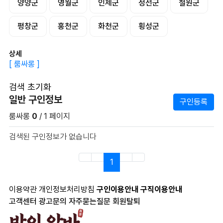
양양군
영월군
인제군
정선군
철원군
평창군
홍천군
화천군
횡성군
상세
[ 룸싸롱 ]
검색 초기화
일반 구인정보
구인등록
룸싸롱
0
/ 1 페이지
검색된 구인정보가 없습니다
(current)
1
이용약관
개인정보처리방침
구인이용안내
구직이용안내
고객센터
광고문의
자주묻는질문
회원탈퇴