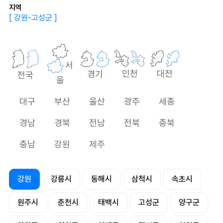
지역
[ 강원-고성군 ]
서
대전
인천
경기
전국
울
대구
부산
울산
광주
세종
경남
경북
전남
전북
충북
충남
강원
제주
강원
강릉시
동해시
삼척시
속초시
원주시
춘천시
태백시
고성군
양구군