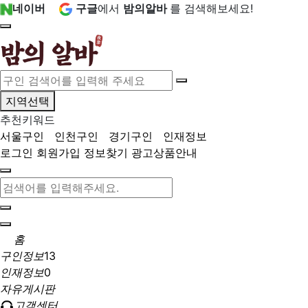
네이버
구글
에서
밤의알바
를 검색해보세요!
지역선택
추천키워드
서울구인
인천구인
경기구인
인재정보
로그인
회원가입
정보찾기
광고상품안내
홈
구인정보
13
인재정보
0
자유게시판
고객센터