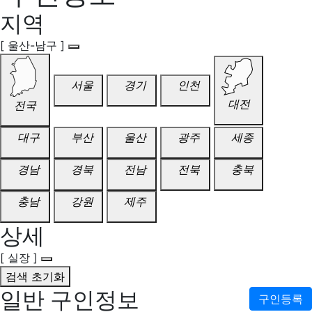
지역
[ 울산-남구 ]
서울
경기
인천
대전
전국
대구
부산
울산
광주
세종
경남
경북
전남
전북
충북
충남
강원
제주
상세
[ 실장 ]
검색 초기화
일반 구인정보
구인등록