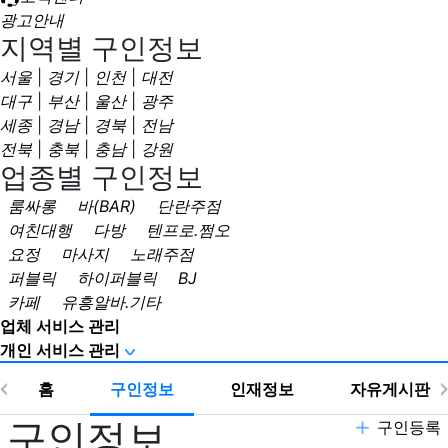
광고안내
지역별 구인정보
서울
|
경기
|
인천
|
대전
대구
|
부산
|
울산
|
광주
세종
|
경남
|
경북
|
전남
전북
|
충북
|
충남
|
강원
업종별 구인정보
룸싸롱
바(BAR)
단란주점
여친대행
다방
텐프로.쩜오
요정
마사지
노래주점
퍼블릭
하이퍼블릭
BJ
카페
유흥알바.기타
업체 서비스 관리
개인 서비스 관리
홈
구인정보
인재정보
자유게시판
구인정보
구인등록