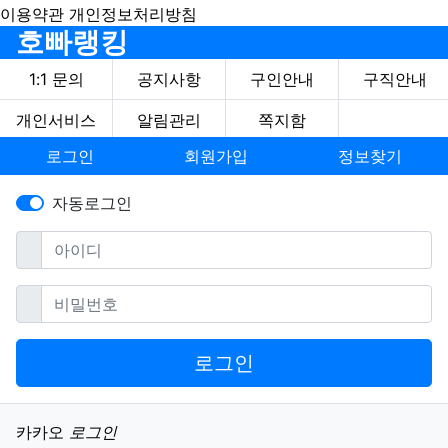
이용약관
개인정보처리방침
호빠랭킹
1:1 문의
공지사항
구인안내
구직안내
개인서비스
알림관리
쪽지함
로그인
회원가입
정보찾기
자동로그인
필수
아이디
필수
비밀번호
로그인
소셜계정으로 로그인
카카오
로그인