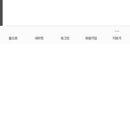
홈으로
내주변
로그인
회원가입
더보기