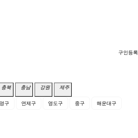
구인등록
충북
충남
강원
제주
영구
연제구
영도구
중구
해운대구