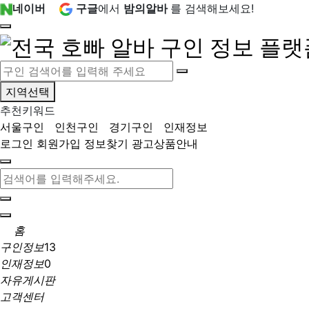
네이버
구글
에서
밤의알바
를 검색해보세요!
지역선택
추천키워드
서울구인
인천구인
경기구인
인재정보
로그인
회원가입
정보찾기
광고상품안내
홈
구인정보
13
인재정보
0
자유게시판
고객센터