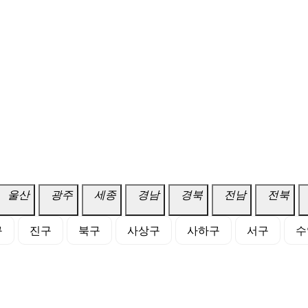
울산
광주
세종
경남
경북
전남
전북
구
진구
북구
사상구
사하구
서구
수