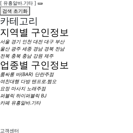
[ 유흥알바.기타 ]
검색 초기화
카테고리
지역별 구인정보
서울
경기
인천
대전
대구
부산
울산
광주
세종
경남
경북
전남
전북
충북
충남
강원
제주
업종별 구인정보
룸싸롱
바(BAR)
단란주점
여친대행
다방
텐프로.쩜오
요정
마사지
노래주점
퍼블릭
하이퍼블릭
BJ
카페
유흥알바.기타
고객센터