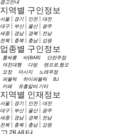
광고안내
지역별 구인정보
서울
|
경기
|
인천
|
대전
대구
|
부산
|
울산
|
광주
세종
|
경남
|
경북
|
전남
전북
|
충북
|
충남
|
강원
업종별 구인정보
룸싸롱
바(BAR)
단란주점
여친대행
다방
텐프로.쩜오
요정
마사지
노래주점
퍼블릭
하이퍼블릭
BJ
카페
유흥알바.기타
지역별 인재정보
서울
|
경기
|
인천
|
대전
대구
|
부산
|
울산
|
광주
세종
|
경남
|
경북
|
전남
전북
|
충북
|
충남
|
강원
고객센터