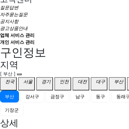
질문답변
자주묻는질문
공지사항
광고상품안내
업체 서비스 관리
개인 서비스 관리
구인정보
지역
[ 부산 ]
전국
서울
경기
인천
대전
대구
부산
부산
강서구
금정구
남구
동구
동래
기장군
상세