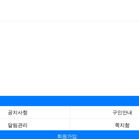
공지사항
구인안내
알림관리
쪽지함
회원가입