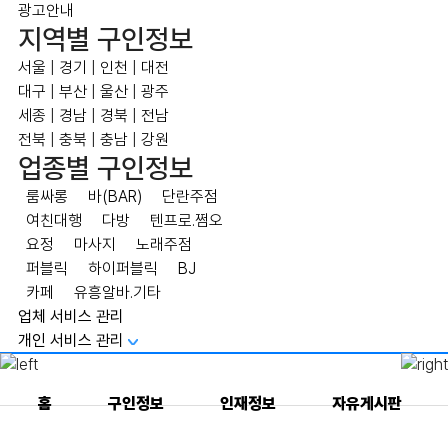
광고안내
지역별 구인정보
서울
|
경기
|
인천
|
대전
대구
|
부산
|
울산
|
광주
세종
|
경남
|
경북
|
전남
전북
|
충북
|
충남
|
강원
업종별 구인정보
룸싸롱
바(BAR)
단란주점
여친대행
다방
텐프로.쩜오
요정
마사지
노래주점
퍼블릭
하이퍼블릭
BJ
카페
유흥알바.기타
업체 서비스 관리
개인 서비스 관리
홈
구인정보
인재정보
자유게시판