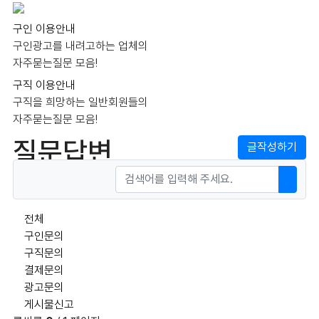
구인 이용안내
구인광고를 내려고하는 업체의
자주묻는질문 모음!
구직 이용안내
구직을 희망하는 일반회원들의
자주묻는질문 모음!
질문답변
글작성하기
게시물 정렬
게시판 검색
검색어
검색하
전체
구인문의
구직문의
결제문의
광고문의
게시물신고