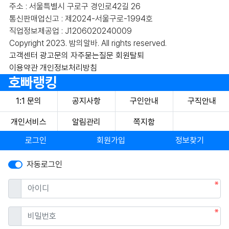
주소 : 서울특별시 구로구 경인로42길 26
통신판매업신고 : 제2024-서울구로-1994호
직업정보제공업 : J1206020240009
Copyright 2023. 밤의알바. All rights reserved.
고객센터
광고문의
자주묻는질문
회원탈퇴
이용약관
개인정보처리방침
호빠랭킹
1:1 문의
공지사항
구인안내
구직안내
개인서비스
알림관리
쪽지함
로그인
회원가입
정보찾기
자동로그인
필수
아이디
필수
비밀번호