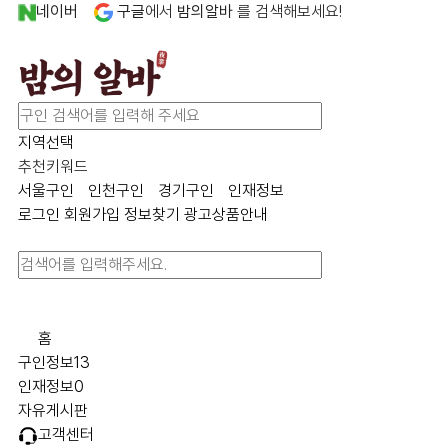
네이버
구글
에서
밤의알바
를 검색해보세요!
지역선택
추천키워드
서울구인
인천구인
경기구인
인재정보
로그인
회원가입
정보찾기
광고상품안내
홈
구인정보
13
인재정보
0
자유게시판
고객센터